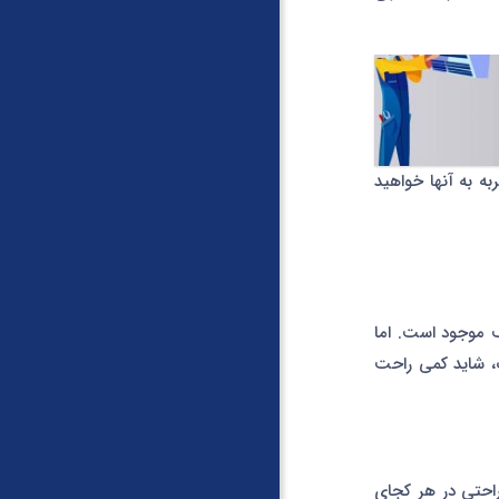
به به آنها خواهید
موجود است. اما
، شاید کمی راحت
 راحتی در هر کجای