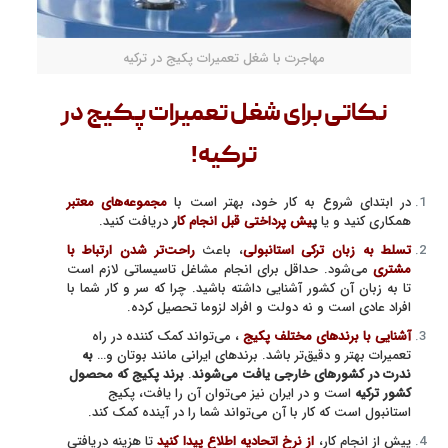
مهاجرت با شغل تعمیرات پکیج در ترکیه
نکاتی برای شغل تعمیرات پکیج در
ترکیه!
در ابتدای شروع به کار خود، بهتر است با
مجموعه‌های معتبر
همکاری کنید و یا
پ
یش پرداختی قبل انجام کا
ر
دریافت کنید.
تسلط به زبان ترکی استانبولی
، باعث
راحت‌تر شدن ارتباط با
مشتری
می‌شود. حداقل برای انجام مشاغل تاسیساتی لازم است
تا به زبان آن کشور آشنایی داشته باشید. چرا که سر و کار شما با
افراد عادی است و نه دولت و افراد لزوما تحصیل کرده.
آشنایی با برند‌های مختلف پکیج
، می‌تواند کمک کننده در راه
تعمیرات بهتر و دقیق‌تر باشد. برند‌های ایرانی مانند بوتان و…
به
ندرت در کشور‌های خارجی یافت می‌شوند
.
برند پکیج که محصول
کشور ترکیه
است و در ایران نیز می‌توان آن را یافت، پکیج
استانبول است که کار با آن می‌تواند شما را در آینده کمک کند.
پیش از انجام کار،
از نرخ اتحادیه اطلاع پیدا کنید
تا هزینه دریافتی